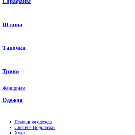
Сарафаны
Штаны
Тапочки
Трико
Женщинам
Одежда
Домашняя одежда
Свитера Водолазки
Худи