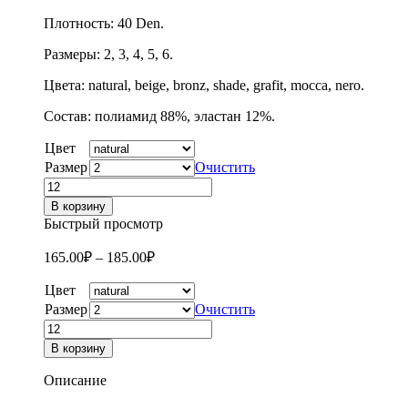
Плотность: 40 Den.
Размеры: 2, 3, 4, 5, 6.
Цвета: natural, beige, bronz, shade, grafit, mocca, nero.
Состав: полиамид 88%, эластан 12%.
Цвет
Размер
Очистить
Количество
товара
В корзину
Колготки
Быстрый просмотр
женские
эластичные
165.00
₽
–
185.00
₽
Conte
elegant
Цвет
Solo,
Размер
Очистить
40
Количество
den,
товара
В корзину
Колготки
женские
Описание
эластичные