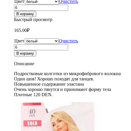
Цвет
Очистить
Количество
товара
В корзину
Колготки
Быстрый просмотр
подростковые
микрофибра
165.00
₽
120
Ден
Цвет
Очистить
Dover
Количество
8727
товара
В корзину
Колготки
подростковые
Описание
микрофибра
120
Подростковые колготки из микрофибрового волокна
Ден
Один шов! Хорошо походят для танцев.
Dover
Повышенное содержание эластана
8727
Очень хорошо тянутся и принимают форму тела
Плотные 120 DEN.