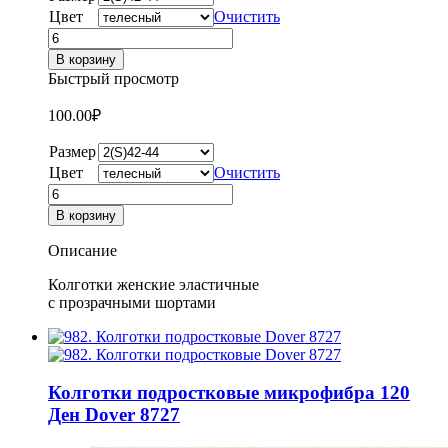
Цвет
Очистить
Количество
товара
В корзину
Колготки
Быстрый просмотр
женские
эластичные
100.00
₽
МANZI
16140
Размер
Цвет
Очистить
Количество
товара
В корзину
Колготки
женские
Описание
эластичные
МANZI
Колготки женские эластичные
16140
с прозрачными шортами
Колготки подростковые микрофибра 120
Ден Dover 8727