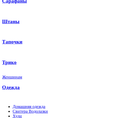
Сарафаны
Штаны
Тапочки
Трико
Женщинам
Одежда
Домашняя одежда
Свитера Водолазки
Худи