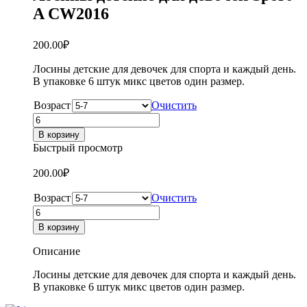
A CW2016
200.00
₽
Лосины детские для девочек для спорта и каждый день.
В упаковке 6 штук микс цветов один размер.
Возраст
Очистить
Количество
товара
В корзину
Лосины
Быстрый просмотр
детские
для
200.00
₽
девочек
Sport
Возраст
Очистить
A
Количество
CW2016
товара
В корзину
Лосины
детские
Описание
для
девочек
Лосины детские для девочек для спорта и каждый день.
Sport
В упаковке 6 штук микс цветов один размер.
A