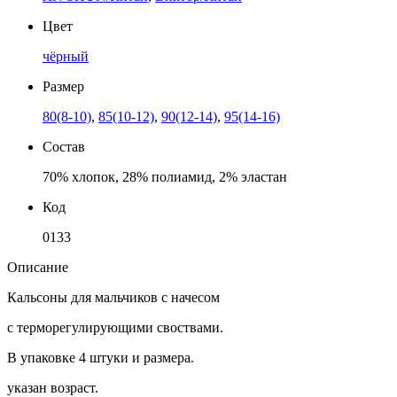
Цвет
чёрный
Размер
80(8-10)
,
85(10-12)
,
90(12-14)
,
95(14-16)
Состав
70% хлопок, 28% полиамид, 2% эластан
Код
0133
Описание
Кальсоны для мальчиков с начесом
с терморегулирующими своствами.
В упаковке 4 штуки и размера.
указан возраст.