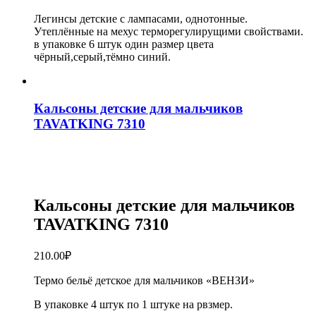
для
77
девочек
Легинсы детские с лампасами, однотонные.
утеплённые
Утеплённые на мехус терморегулирущими свойствами.
на
в упаковке 6 штук один размер цвета
меху
чёрный,серый,тёмно синий.
Sport
A
CW20-
77
Кальсоны детские для мальчиков
TAVATKING 7310
Кальсоны детские для мальчиков
TAVATKING 7310
210.00
₽
Термо бельё детское для мальчиков «ВЕНЗИ»
В упаковке 4 штук по 1 штуке на рвзмер.