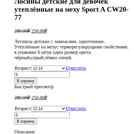
Лосины детские для девочек
утеплённые на меху Sport A CW20-
77
280.00
₽
250.00
₽
Легинсы детские с лампасами, однотонные.
Утеплённые на мехус терморегулирущими свойствами.
в упаковке 6 штук один размер цвета
чёрный,серый,тёмно синий.
Возраст
Очистить
Количество
товара
В корзину
Лосины
Быстрый просмотр
детские
для
280.00
₽
250.00
₽
девочек
утеплённые
Возраст
Очистить
на
Количество
меху
товара
В корзину
Sport
Лосины
A
детские
Описание
CW20-