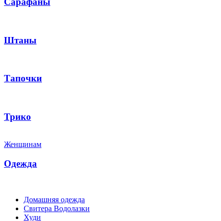
Сарафаны
Штаны
Тапочки
Трико
Женщинам
Одежда
Домашняя одежда
Свитера Водолазки
Худи