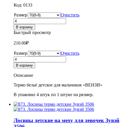
Код: 0133
Размер
Очистить
Количество
товара
В корзину
Кальсоны
Быстрый просмотр
детские
для
210.00
₽
мальчиков
TAVATKING
Размер
Очистить
7310
Количество
товара
В корзину
Кальсоны
детские
Описание
для
мальчиков
Термо бельё детское для мальчиков «ВЕНЗИ»
TAVATKING
7310
В упаковке 4 штук по 1 штуке на рвзмер.
Лосины детские на меху для девочек Зувэй
3506