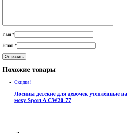
Имя
*
Email
*
Похожие товары
Скидка!
Лосины детские для девочек утеплённые на
меху Sport A CW20-77