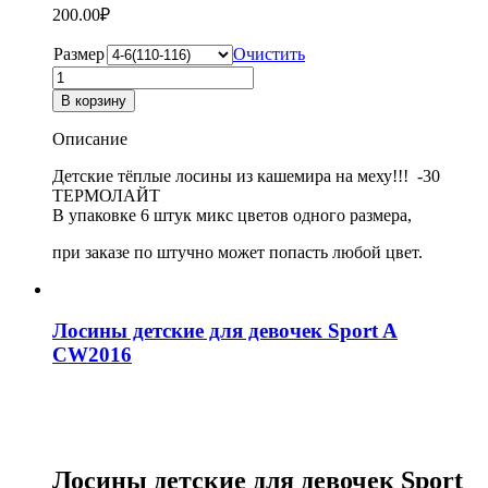
на
200.00
₽
меху
для
Размер
Очистить
девочек
Количество
Зувэй
товара
В корзину
3506
Лосины
детские
Описание
на
меху
Детские тёплые лосины из кашемира на меху!!! -30
для
ТЕРМОЛАЙТ
девочек
В упаковке 6 штук микс цветов одного размера,
Зувэй
3506
при заказе по штучно может попасть любой цвет.
Лосины детские для девочек Sport A
CW2016
Лосины детские для девочек Sport