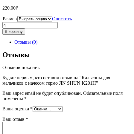
220.00
₽
Размер
Очистить
Количество
товара
В корзину
Кальсоны
для
Отзывы (0)
мальчиков
с
Отзывы
начесом
термо
Отзывов пока нет.
JIN
SHUN
Будьте первым, кто оставил отзыв на “Кальсоны для
K201H
мальчиков с начесом термо JIN SHUN K201H”
Ваш адрес email не будет опубликован.
Обязательные поля
помечены
*
Ваша оценка
*
Ваш отзыв
*