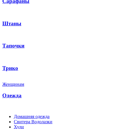
Сарафаны
Штаны
Тапочки
Трико
Женщинам
Одежда
Домашняя одежда
Свитера Водолазки
Худи