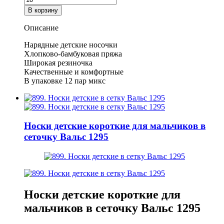
Роза
товара
В корзину
3830
Носки
детские
Описание
для
девочек
Нарядные детские носочки
с
Хлопково-бамбуковая пряжа
рюшей
Широкая резиночка
Роза
Качественные и комфортные
3830
В упаковке 12 пар микс
Носки детские короткие для мальчиков в
сеточку Вальс 1295
Носки детские короткие для
мальчиков в сеточку Вальс 1295