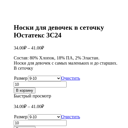
Носки для девочек в сеточку
Юстатекс 3С24
34.00
₽
–
41.00
₽
Состав: 80% Хлопок, 18% ПА, 2% Эластан.
Носки для девочек с самых маленьких и до старших.
В сеточку
Размер
Очистить
Количество
товара
В корзину
Носки
Быстрый просмотр
для
девочек
34.00
₽
–
41.00
₽
в
сеточку
Размер
Очистить
Юстатекс
Количество
3С24
товара