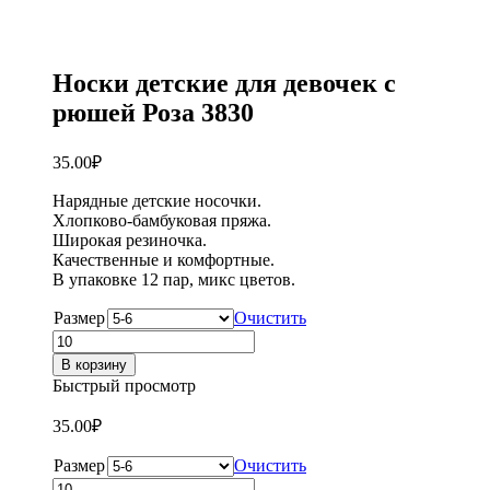
Носки детские для девочек с
рюшей Роза 3830
35.00
₽
Нарядные детские носочки.
Хлопково-бамбуковая пряжа.
Широкая резиночка.
Качественные и комфортные.
В упаковке 12 пар, микс цветов.
Размер
Очистить
Количество
товара
В корзину
Носки
Быстрый просмотр
детские
для
35.00
₽
девочек
с
Размер
Очистить
рюшей
Количество