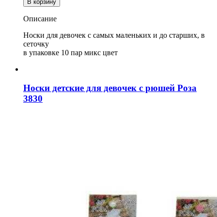
В корзину
Носки
для
Описание
девочек
в
Носки для девочек с самых маленьких и до старших, в
сеточку
сеточку
Юстатекс
в упаковке 10 пар микс цвет
3С24
Носки детские для девочек с рюшей Роза
3830