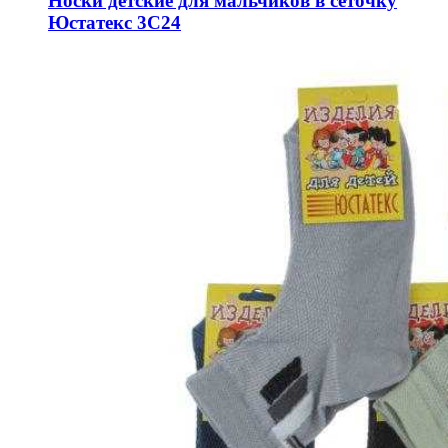
Носки детские для мальчиков в сеточку
Юстатекс 3С24