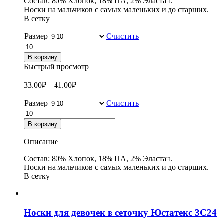
Состав: 80% Хлопок, 18% ПА, 2% Эластан.
Носки на мальчиков с самых маленьких и до старших.
В сетку
Размер
Очистить
Количество
товара
В корзину
Носки
Быстрый просмотр
детские
для
33.00
₽
–
41.00
₽
мальчиков
в
Размер
Очистить
сеточку
Количество
Юстатекс
товара
В корзину
3С24
Носки
детские
Описание
для
мальчиков
Состав: 80% Хлопок, 18% ПА, 2% Эластан.
в
Носки на мальчиков с самых маленьких и до старших.
сеточку
В сетку
Юстатекс
3С24
Носки для девочек в сеточку Юстатекс 3С24