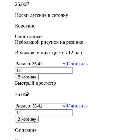
26.00
₽
Носки детские в сеточку
Короткие
Однотонные
Небольшой рисунок на резинке
В упаковке микс цветов 12 пар
Размер
Очистить
Количество
товара
В корзину
Носки
Быстрый просмотр
детские
короткие
26.00
₽
для
мальчиков
Размер
Очистить
в
Количество
сеточку
товара
В корзину
Вальс
Носки
1295
детские
Описание
короткие
для