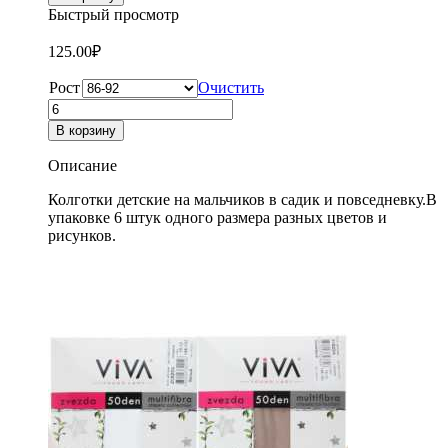
Колготки
Быстрый просмотр
детские
на
125.00
₽
мальчика
Носкофф
Рост
Очистить
КДМ1
Количество
товара
В корзину
Колготки
детские
Описание
на
мальчика
Колготки детские на мальчиков в садик и повседневку.В
Носкофф
упаковке 6 штук одного размера разных цветов и
КДМ1
рисунков.