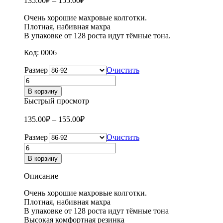
135.00
₽
–
155.00
₽
Очень хорошие махровые колготки.
Плотная, набивная махра
В упаковке от 128 роста идут тёмные тона.
Код: 0006
Размер
Очистить
Количество
товара
В корзину
Колготки
Быстрый просмотр
детские
махровые
135.00
₽
–
155.00
₽
Зувэй
C-
Размер
Очистить
3352
Количество
товара
В корзину
Колготки
детские
Описание
махровые
Зувэй
Очень хорошие махровые колготки.
C-
Плотная, набивная махра
3352
В упаковке от 128 роста идут тёмные тона
Высокая комфортная резинка