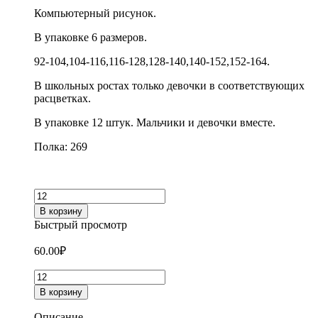
Компьютерный рисунок.
В упаковке 6 размеров.
92-104,104-116,116-128,128-140,140-152,152-164.
В школьных ростах только девочки в соответствующих
расцветках.
В упаковке 12 штук. Мальчики и девочки вместе.
Полка: 269
Количество
товара
В корзину
Колготки
Быстрый просмотр
детские
для
60.00
₽
девочек
Kaerdan
Количество
9901
товара
В корзину
Колготки
детские
Описание