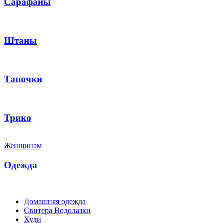
Сарафаны
Штаны
Тапочки
Трико
Женщинам
Одежда
Домашняя одежда
Свитера Водолазки
Худи