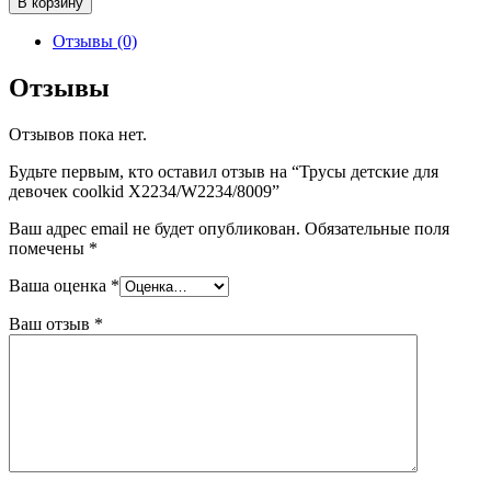
В корзину
Трусы
детские
Отзывы (0)
для
девочек
Отзывы
coolkid
X2234/W2234/8009
Отзывов пока нет.
Будьте первым, кто оставил отзыв на “Трусы детские для
девочек coolkid X2234/W2234/8009”
Ваш адрес email не будет опубликован.
Обязательные поля
помечены
*
Ваша оценка
*
Ваш отзыв
*